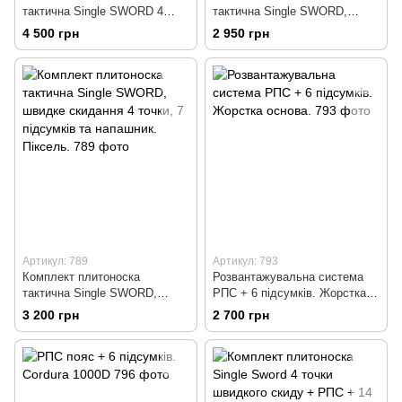
тактична Single SWORD 4
тактична Single SWORD,
точки скиду, рюкзак,
швидке скидання 4 точки, 7
4 500 грн
2 950 грн
напашник + 8 підсумків.
підсумків та напашник.
Мультікам.
Артикул: 789
Артикул: 793
Комплект плитоноска
Розвантажувальна система
тактична Single SWORD,
РПС + 6 підсумків. Жорстка
швидке скидання 4 точки, 7
основа.
3 200 грн
2 700 грн
підсумків та напашник.
Піксель.