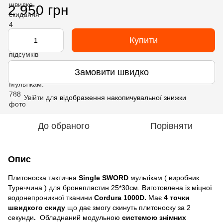
2 950 грн
Купити
Замовити швидко
Увійти
для відображення накопичувальної знижки
%
До обраного
Порівняти
Опис
Плитоноска тактична
Single SWORD
мультікам ( виробник
Туреччина ) для бронепластин 25*30см. Виготовлена із міцної
водонепроникної тканини
Cordura 1000D.
Має
4 точки
швидкого скиду
що дає змогу скинуть плитоноску за 2
секунди
.
Обладнаний модульною
системою знімних