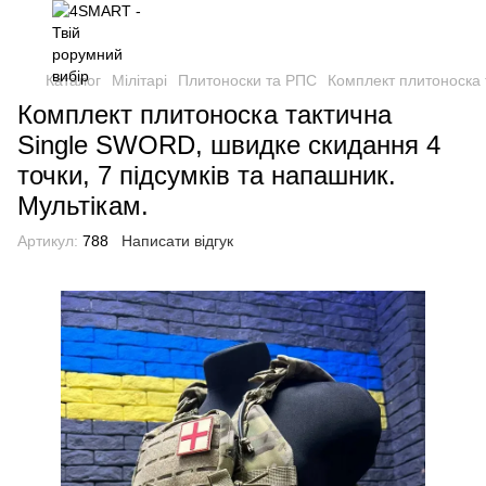
Каталог
Мілітарі
Плитоноски та РПС
Комплект плитоноска 
Комплект плитоноска тактична
Single SWORD, швидке скидання 4
точки, 7 підсумків та напашник.
Мультікам.
Артикул:
788
Написати відгук