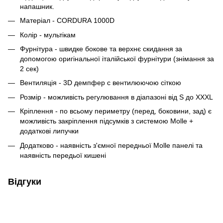
напашник.
Матеріал - CORDURA 1000D
Колір - мультікам
Фурнітура - швидке бокове та верхнє скидання за
допомогою оригінальної італійської фурнітури (знімання за
2 сек)
Вентиляція - 3D демпфер с вентилюючою сіткою
Розмір - можливість регулювання в діапазоні від S до XXXL
Кріплення - по всьому периметру (перед, боковини, зад) є
можливість закріплення підсумків з системою Molle +
додаткові липучки
Додатково - наявність з'ємної передньої Molle панелі та
наявність передьої кишені
Відгуки