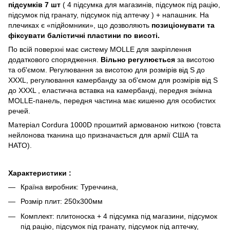
підсумків 7 шт
( 4 підсумка для магазинів, підсумок під рацію,
підсумок під гранату, підсумок під аптечку ) + напашник. На
плечиках є «підйомники», що дозволяють
позиціонувати та
фіксувати балістичні пластини по висоті.
По всій поверхні має систему MOLLE для закріплення
додаткового спорядження.
Вільно регулюється
за висотою
та об'ємом. Регулювання за висотою для розмірів від S до
XXXL, регулювання камербанду за об'ємом для розмірів від S
до XХХL , еластична вставка на камербанді, передня знімна
MOLLE-панель, передня частина має кишеню для особистих
речей.
Матеріал Cordura 1000D прошитий армованою ниткою (товста
нейлонова тканина що призначається для армії США та
НАТО).
Характеристики :
Країна виробник: Туреччина,
Розмір плит: 250х300мм
Комплект: плитоноска + 4 підсумка під магазини, підсумок
під рацію, підсумок під гранату, підсумок під аптечку,