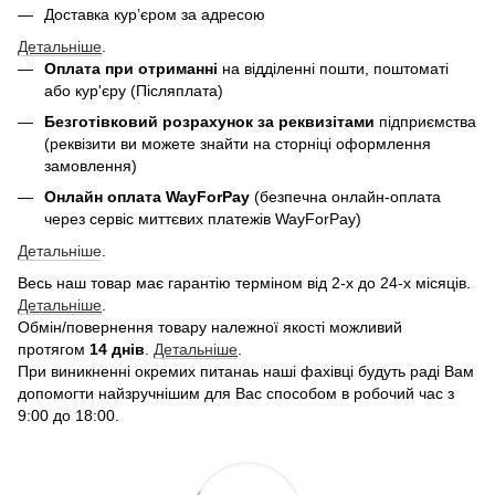
Доставка кур’єром за адресою
Детальніше
.
Оплата при отриманні
на відділенні пошти, поштоматі
або кур'єру (Післяплата)
Безготівковий розрахунок за реквизітами
підприємства
(реквізити ви можете знайти на сторніці оформлення
замовлення)
Онлайн оплата WayForPay
(безпечна онлайн-оплата
через сервіс миттєвих платежів WayForPay)
Детальніше
.
Весь наш товар має гарантію терміном від 2-х до 24-х місяців.
Детальніше
.
Обмін/повернення товару належної якості можливий
протягом
14 днів
.
Детальніше
.
При виникненні окремих питанаь наші фахівці будуть раді Вам
допомогти найзручнішим для Вас способом в робочий час з
9:00 до 18:00.