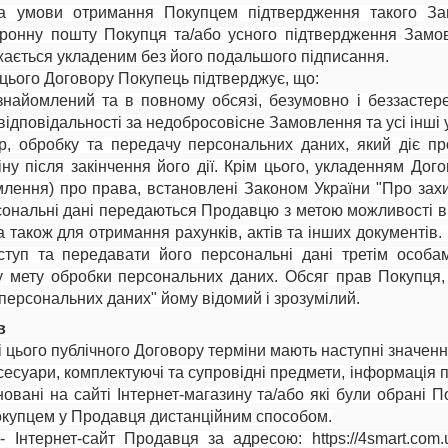
а умови отримання Покупцем підтвердження такого За
тронну пошту Покупця та/або усного підтвердження Замо
жається укладеним без його подальшого підписання.
цього Договору Покупець підтверджує, що:
ознайомлений та в повному обсязі, безумовно і беззасте
відповідальності за недобросовісне Замовлення та усі інші 
ір, обробку та передачу персональних даних, який діє пр
у після закінчення його дії. Крім цього, укладенням Дог
лення) про права, встановлені Законом України "Про захи
рсональні дані передаються Продавцю з метою можливості 
а також для отримання рахунків, актів та інших документів
туп та передавати його персональні дані третім особа
 мету обробки персональних даних. Обсяг прав Покупця, 
 персональних даних" йому відомий і зрозумілий.
в
ті цього публічного Договору терміни мають наступні значенн
сесуари, комплектуючі та супровідні предмети, інформація п
овані на сайті Інтернет-магазину та/або які були обрані П
окупцем у Продавця дистанційним способом.
- Інтернет-сайт Продавця за адресою: https://4
smart
.
com
.