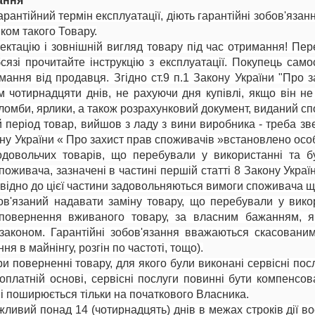
зання
арантійний термін експлуатації, діють гарантійні зобов'язан
ком такого Товару.
ектацію і зовнішній вигляд товару під час отримання! Пе
язі прочитайте інструкцію з експлуатації. Покупець само
мання від продавця. Згідно ст.9 п.1 Закону України "Про
м чотирнадцяти днів, не рахуючи дня купівлі, якщо він н
пломби, ярлики, а також розрахунковий документ, виданий с
й період товар, вийшов з ладу з вини виробника - треба 
кону України « Про захист прав споживачів »встановлено особ
довольчих товарів, що перебували у використанні та бул
поживача, зазначені в частині першій статті 8 Закону Укра
відно до цієї частини задовольняються вимоги споживача щод
ов'язаний надавати заміну товару, що перебували у викор
 повернення вживаного товару, за власним бажанням, як
з законом. Гарантійні зобов'язання вважаються скасованим
я в майнінгу, розгін по частоті, тощо).
ри поверненні товару, для якого були виконані сервісні по
зоплатній основі, сервісні послуги повинні бути компенсов
 і поширюється тільки на початкового Власника.
ливий понад 14 (чотирнадцять) днів в межах строків дії во