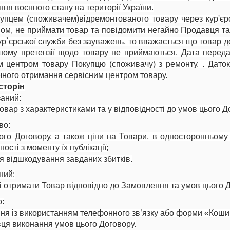
ння воєнного стану на території України.
упцем (споживачем)відремонтованого товару через кур'єрс
аном, не приймати товар та повідомити негайно Продавця та
р`єрської служби без зауважень, то вважається що товар дос
шому претензії щодо товару не приймаються. Дата передач
м центром товару Покупцю (споживачу) з ремонту. . Дат
чного отримання сервісним центром товару.
сторін
заний:
вар з характеристиками та у відповідності до умов цього 
во:
го Договору, а також ціни на Товари, в односторонньому п
ості з моменту їх публікації;
я відшкодування завданих збитків.
ний:
і отримати Товар відповідно до Замовлення та умов цього Д
о:
 із використанням телефонного зв’язку або форми «Кошик»
ця виконання умов цього Договору.