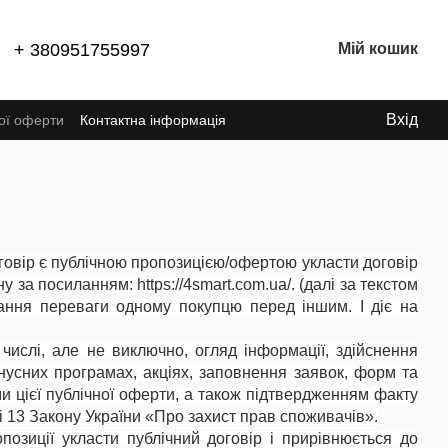
+ 380951755997
Мій кошик
Вхід
ної оферти
Контактна інформація
Договір є публічною пропозицією/офертою укласти договір
у за посиланням: https://4
smart
.
com
.ua/. (далі за текстом
дання переваги одному покупцю перед іншим. I діє на
 числі, але не виключно, огляд інформації, здійснення
онусних програмах, акціях, заповнення заявок, форм та
 цієї публічної оферти, а також підтвердженням факту
і 13 Закону України «Про захист прав споживачів».
озиції укласти публічний договір і прирівнюється до