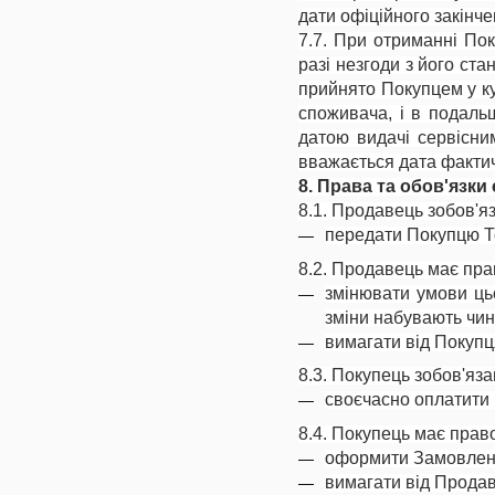
дати офіційного закінче
7.7. При отриманні Пок
разі незгоди з його ст
прийнято Покупцем у ку
споживача, і в подаль
датою видачі сервісни
вважається дата факти
8. Права та обов'язки 
8.1. Продавець зобов'я
передати Покупцю То
8.2. Продавець має пра
змінювати умови цьо
зміни набувають чинн
вимагати від Покупц
8.3. Покупець зобов'яза
своєчасно оплатити 
8.4. Покупець має прав
оформити Замовлення
вимагати від Продав