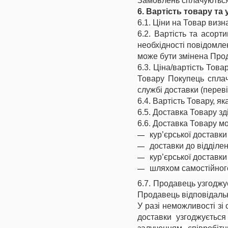
Замовлень сплачуються
6. Вартість товару та
6.1. Ціни на Товар визн
6.2. Вартість та асор
необхідності повідомле
може бути змінена Про
6.3. Ціна/вартість Това
Товару Покупець сплач
службі доставки (переві
6.4. Вартість Товару, я
6.5. Доставка Товару зд
6.6. Доставка Товару 
кур’єрської доставк
доставки до відділе
кур’єрської доставки
шляхом самостійного
6.7. Продавець узгоджу
Продавець відповідальн
У разі неможливості зі
доставки узгоджується