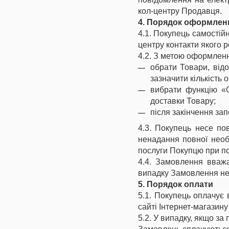
кол-центру Продавця.
4. Порядок оформлен
4.1. Покупець самості
центру контакти якого р
4.2. З метою оформлен
обрати Товари, від
зазначити кількість 
вибрати функцію «О
доставки Товару;
після закінчення з
4.3. Покупець несе по
ненадання повної необ
послуги Покупцю при по
4.4. Замовлення вваж
випадку Замовлення не
5. Порядок оплати
5.1. Покупець оплачує 
сайті Інтернет-магазину
5.2. У випадку, якщо з