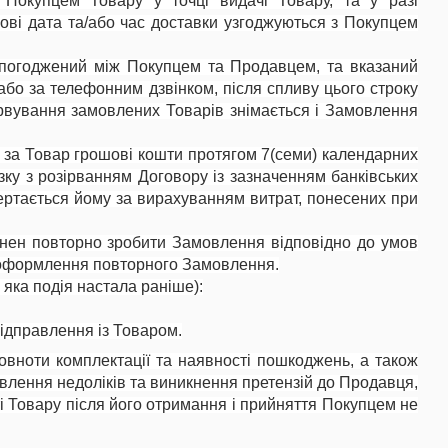
 Покупцем Товару у точці видачі Товару, та у разі
нові дата та/або час доставки узгоджуються з Покупцем
, погоджений між Покупцем та Продавцем, та вказаний
або за телефонним дзвінком, після спливу цього строку
ервування замовлених Товарів знімається і Замовлення
 за Товар грошові кошти протягом 7(семи) календарних
зку з розірванням Договору із зазначенням банківських
ертається йому за вирахуванням витрат, понесених при
инен повторно зробити Замовлення відповідно до умов
т оформлення повторного Замовлення.
яка подія настала раніше):
ідправлення із Товаром.
овноти комплектації та наявності пошкоджень, а також
иявлення недоліків та виникнення претензій до Продавця,
ті Товару після його отримання і прийняття Покупцем не