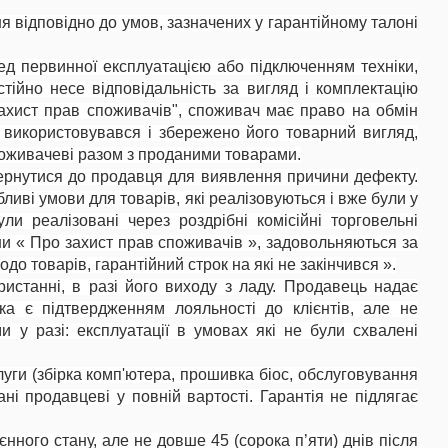
ня відповідно до умов, зазначених у гарантійному талоні
ред первинної експлуатацією або підключенням техніки,
стійно несе відповідальність за вигляд і комплектацію
 захист прав споживачів", споживач має право на обмін
е використовувався і збережено його товарний вигляд,
поживачеві разом з проданими товарами.
звернутися до продавця для виявлення причини дефекту.
ливі умови для товарів, які реалізовуються і вже були у
и реалізовані через роздрібні комісійні торговельні
їни « Про захист прав споживачів », задовольняються за
о товарів, гарантійний строк на які не закінчився ».
истанні, в разі його виходу з ладу. Продавець надає
а є підтвердженням лояльності до клієнтів, але не
и у разі: експлуатації в умовах які не були схвалені
слуги (збірка комп'ютера, прошивка біос, обслуговування
ані продавцеві у повній вартості. Гарантія не підлягає
єнного стану, але не довше 45 (сорока п’яти) днів після