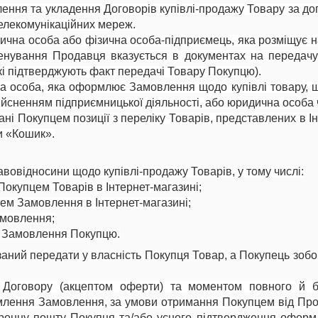
ня та укладення Договорів купівлі-продажу Товару за доп
телекомунікаційних мереж.
чна особа або фізична особа-підприємець, яка розміщує на 
енування Продавця вказується в документах на передач
кі підтверджують факт передачі Товару Покупцю).
а особа, яка оформлює Замовлення щодо купівлі товару, щ
здійсненням підприємницької діяльності, або юридична особа
ні Покупцем позиції з переліку Товарів, представлених в І
 «Кошик».
авовідносини щодо купівлі-продажу Товарів, у тому числі:
Покупцем Товарів в Інтернет-магазині;
м Замовлення в Інтернет-магазині;
мовлення;
а Замовлення Покупцю.
заний передати у власність Покупця Товар, а Покупець зоб
 Договору (акцептом оферти) та моментом повного й 
млення Замовлення, за умови отримання Покупцем від Пр
тронну пошту Покупця та/або усного підтвердження офор