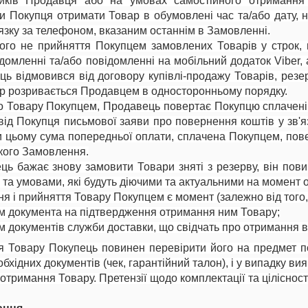
ників Продавця або на умовах самостійного отримання
и Покупця отримати Товар в обумовлені час та/або дату, 
зку за телефоном, вказаним останнім в Замовленні.
ного не прийняття Покупцем замовлених Товарів у строк
мленні та/або повідомленні на мобільний додаток Viber, 
ць відмовився від договору купівлі-продажу Товарів, рез
ір розривається Продавцем в односторонньому порядку.
го Товару Покупцем, Продавець повертає Покупцю сплачені
від Покупця письмової заяви про повернення коштів у зв'я
ри цьому сума попередньої оплати, сплачена Покупцем, пов
кого Замовлення.
ць бажає знову замовити Товари зняті з резерву, він пов
и та умовами, які будуть діючими та актуальними на момен
я і прийняття Товару Покупцем є момент (залежно від того, 
м документа на підтвердження отримання ним Товару;
 документів служби доставки, що свідчать про отримання в
ня Товару Покупець повинен перевірити його на предмет п
бхідних документів (чек, гарантійний талон), і у випадку в
 отримання Товару. Претензії щодо комплектації та ціліснос