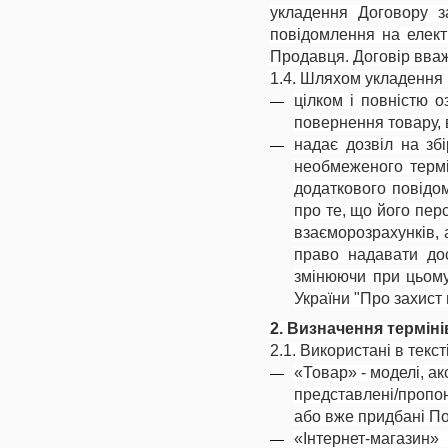
укладення Договору з
повідомлення на елек
Продавця. Договір вва
1.4. Шляхом укладення 
цілком і повністю 
повернення товару, 
надає дозвіл на зб
необмеженого термін
додаткового повідом
про те, що його пе
взаєморозрахунків, 
право надавати дос
змінюючи при цьому
України "Про захист
2. Визначення терміні
2.1. Використані в текс
«Товар» - моделі, ак
представлені/пропон
або вже придбані П
«Інтернет-магазин» 