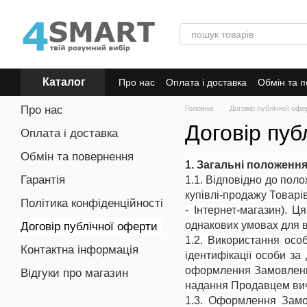
Перейти до основного контенту
Каталог
Про нас
Оплата і доставка
Обмін та 
Відгуки про магазин
Про нас
Головна
Договір публічної офе
Договір пуб
Оплата і доставка
Обмін та повернення
1. Загальні положенн
Гарантія
1.1. Відповідно до поло
купівлі-продажу Товарів
Політика конфіденційності
- Інтернет-магазин). 
однакових умовах для вс
Договір публічної оферти
1.2. Використання особ
Контактна інформація
ідентифікації особи за
оформлення Замовлення
Відгуки про магазин
надання Продавцем виче
1.3. Оформлення Замов