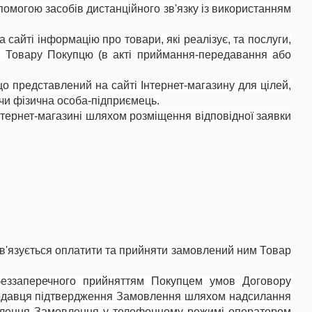
омогою засобів дистанційного зв'язку із використанням
сайті інформацію про товари, які реалізує, та послуги,
у Товару Покупцю (в акті приймання-передавання або
о представлений на сайті Інтернет-магазину для цілей,
 чи фізична особа-підприємець.
нтернет-магазині шляхом розміщення відповідної заявки
ов'язується оплатити та прийняти замовлений ним Товар
беззаперечного прийняттям Покупцем умов Договору
одавця підтвердження Замовлення шляхом надсилання
млення Замовлення у телефонному режимі оператором