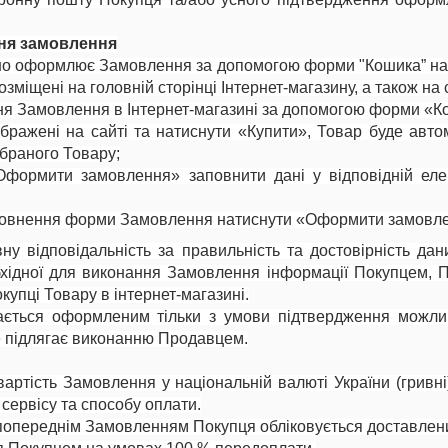
ня замовлення
йно оформлює Замовлення за допомогою форми "Кошика” на с
озміщені на головній сторінці Інтернет-магазину, а також на с
ня Замовлення в Інтернет-магазині за допомогою форми «К
ображені на сайті та натиснути «Купити», Товар буде авт
обраного Товару;
формити замовлення» заповнити дані у відповідній еле
аповнення форми Замовлення натиснути «Оформити замовл
вну відповідальність за правильність та достовірність д
хідної для виконання Замовлення інформації Покупцем, Пр
купці Товару в інтернет-магазині.
ається оформленим тільки з умови підтвердження можлив
 підлягає виконанню Продавцем.
вартість Замовлення у національній валюті України (гривні
 сервісу та способу оплати.
а попереднім Замовленням Покупця обліковується доставлен