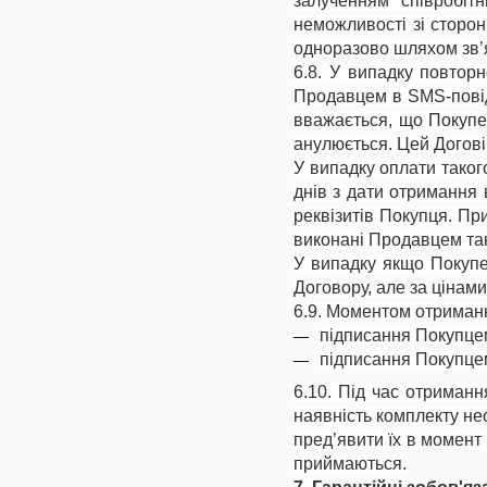
залученням співробіт
неможливості зі сторон
одноразово шляхом зв’я
6.8. У випадку повтор
Продавцем в SMS-повідо
вважається, що Покупе
анулюється. Цей Догов
У випадку оплати тако
днів з дати отримання 
реквізитів Покупця. П
виконані Продавцем та
У випадку якщо Покупе
Договору, але за цінам
6.9. Моментом отриманн
підписання Покупце
підписання Покупцем
6.10. Під час отриман
наявність комплекту нео
пред’явити їх в момент
приймаються.