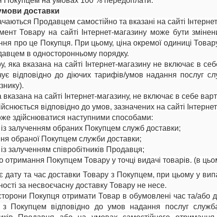
 Покупцем на умовах 100 % передоплати.
 умови доставки
ачаються Продавцем самостійно та вказані на сайті Інтернет
тимент Товару на сайті Інтернет-магазину може бути зміне
ння про це Покупця. При цьому, ціна окремої одиниці Товару
давцем в односторонньому порядку.
ру, яка вказана на сайті Інтернет-магазину не включає в с
ує відповідно до діючих тарифів/умов надання послуг сл
знику).
ка вказана на сайті Інтернет-магазину, не включає в себе в
ійснюється відповідно до умов, зазначених на сайті Інтернет
може здійснюватися наступними способами:
и із залученням обраних Покупцем служб доставки;
ння обраної Покупцем служби доставки;
 із залученням співробітників Продавця;
 отримання Покупцем Товару у точці видачі товарів. (в цьо
є дату та час доставки Товару з Покупцем, при цьому у вип
ості за несвоєчасну доставку Товару не несе.
 сторони Покупця отримати Товар в обумовлені час та/або д
 з Покупцем відповідно до умов надання послуг службам