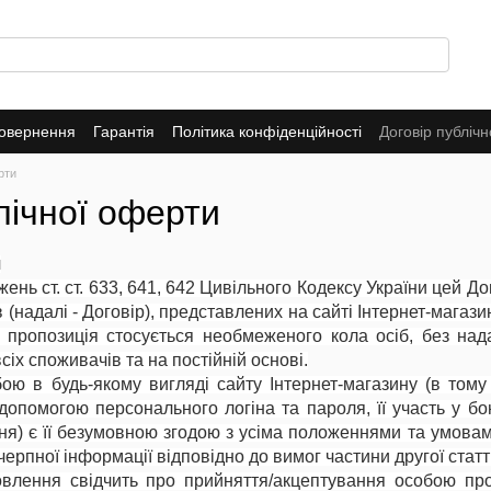
повернення
Гарантія
Політика конфіденційності
Договір публіч
рти
лічної оферти
я
жень ст. ст. 633, 641, 642 Цивільного Кодексу України цей 
 (надалі - Договір), представлених на сайті Інтернет-магазин
Ця пропозиція стосується необмеженого кола осіб, без на
іх споживачів та на постійній основі.
ою в будь-якому вигляді сайту Інтернет-магазину (в тому
 допомогою персонального логіна та пароля, її участь у б
) є її безумовною згодою з усіма положеннями та умовами
рпної інформації відповідно до вимог частини другої статт
лення свідчить про прийняття/акцептування особою проп