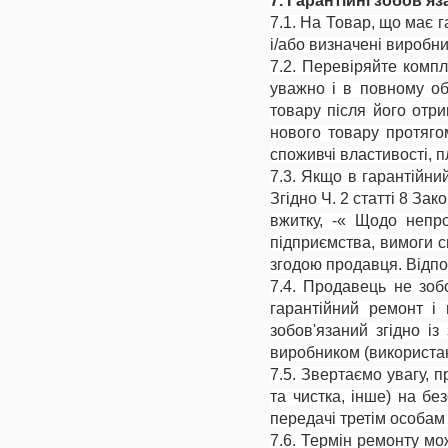
7. Гарантійні зобов'я
7.1. На Товар, що має г
і/або визначені виробни
7.2. Перевіряйте компл
уважно і в повному обс
товару після його отри
нового товару протяго
споживчі властивості, 
7.3. Якщо в гарантійни
Згідно Ч. 2 статті 8 За
вжитку, -« Щодо непро
підприємства, вимоги с
згодою продавця. Відпо
7.4. Продавець не зоб
гарантійний ремонт і
зобов'язаний згідно і
виробником (використанн
7.5. Звертаємо увагу, п
та чистка, інше) на бе
передачі третім особам
7.6. Термін ремонту мож