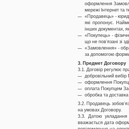
оформлення Замовлен
мережі Інтернет та 
«Продавець» - юриди
які пропонує. Найм
інших документах, я
«Покупець» - фізичн
що не пов'язані зі 
«Замовлення» - обра
за допомогою форми
3. Предмет Договору
3.1. Договір регулює пр
добровільний вибір 
оформлення Покупце
оплата Покупцем За
обробка та доставк
3.2. Продавець зобов'я
на умовах Договору.
3.3. Датою укладання
вважається дата офор
повідомлення на елек