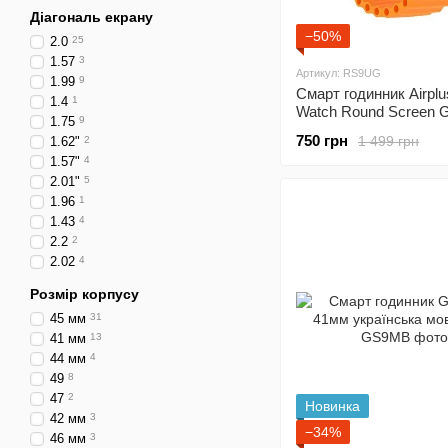
Діагональ екрану
−50%
2.0
25
1.57
3
Артикул: RS9UG
1.99
9
Смарт годинник Airplu
1.4
1
Watch Round Screen G
1.75
9
Amoled
750 грн
1 499 грн
1.62"
2
1.57"
4
2.01"
5
1.96
1
1.43
4
2.2
2
2.02
4
Розмір корпусу
45 мм
31
41 мм
13
44 мм
4
49
8
47
2
Новинка
42 мм
3
−34%
46 мм
3