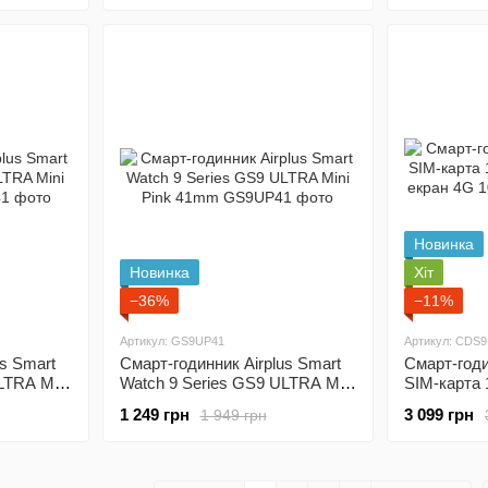
Новинка
Новинка
Хіт
−36%
−11%
Артикул: GS9UP41
Артикул: CDS
us Smart
Смарт-годинник Airplus Smart
Смарт-годи
LTRA Mini
Watch 9 Series GS9 ULTRA Mini
SIM-карта 
Pink 41mm
AMOLED е
1 249 грн
3 099 грн
1 949 грн
Black