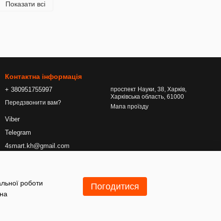
Показати всі
Контактна інформація
+ 380951755997
проспект Науки, 38, Харків,
Харківська область, 61000
Передзвонити вам?
Мапа проїзду
Viber
Telegram
4smart.kh@gmail.com
альної роботи
Погодитися
 на