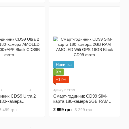
Новинка
Хіт
−12%
4
9B
Артикул: CD99
нник CDS9 Ultra 2
Смарт-годинник CD99 SIM-
180-камера
карта 180-камера 2GB RAM
кран 4G 100+APP
AMOLED Wifi GPS 16GB Black
2 899 грн
3 499 грн
3 299 грн