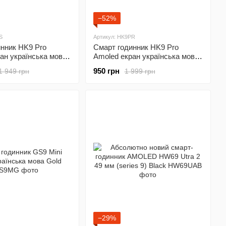
−52%
S
Артикул: HK9PR
нник HK9 Pro
Смарт годинник HK9 Pro
ан українська мова
Amoled екран українська мова
Red
950 грн
1 949 грн
1 999 грн
−29%