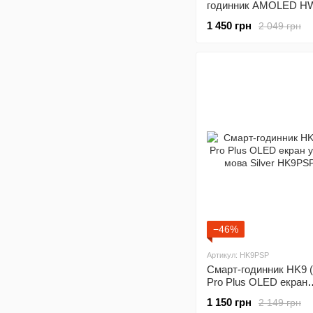
годинник AMOLED HW
2 49 мм (series 9) Gra
1 450 грн
2 049 грн
−46%
Артикул: HK9PSP
Смарт-годинник HK9 
Pro Plus OLED екран
українська мова Silve
1 150 грн
2 149 грн