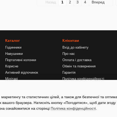
Назад
1
2
3
4
Вперед
Каталог
Клієнтам
Годинники
Вхід до кабінету
Навушники
Про нас
Портативні колонки
Оплата і доставка
Корисне
Обмін та повернення
Активний відпочинок
Гарантія
Мілітарі
Політика конфіденційності
Договір публічної оферти
Контактна інформація
 маркетингу та статистичних цілей, а також для безпечної та оптим
Відгуки про магазин
х вашого браузера. Натисніть кнопку «Погодитися», щоб дати згоду
жна ознайомитися на сторінці
Політика конфіденційності
.