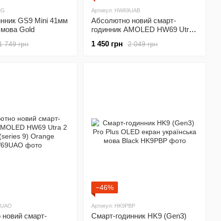
MG
Артикул: HW69UAB
нник GS9 Mini 41мм
Абсолютно новий смарт-
 мова Gold
годинник AMOLED HW69 Utra
2 49 мм (series 9) Black
1 450 грн
1 749 грн
2 049 грн
−46%
9UAO
Артикул: HK9PBP
 новий смарт-
Смарт-годинник HK9 (Gen3)