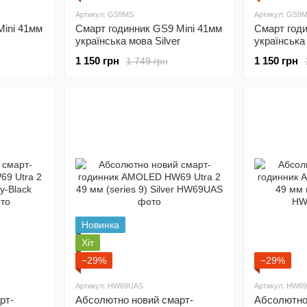
Артикул: GS9MS
Артикул: GS9
Mini 41мм
Смарт годинник GS9 Mini 41мм
Смарт годи
k
українська мова Silver
українська
1 150 грн
1 150 грн
1 749 грн
Новинка
Хіт
−29%
−29%
Артикул: HW69UAS
Артикул: HW6
рт-
Абсолютно новий смарт-
Абсолютно