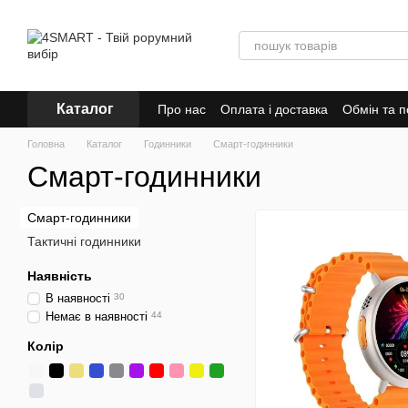
Перейти до основного контенту
Каталог
Про нас
Оплата і доставка
Обмін та 
Відгуки про магазин
Головна
Каталог
Годинники
Смарт-годинники
Смарт-годинники
Смарт-годинники
Тактичні годинники
Наявність
В наявності
30
Немає в наявності
44
Колір