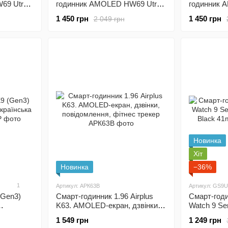
69 Utra
годинник AMOLED HW69 Utra
годинник 
y-Black
2 49 мм (series 9) Silver
2 49 мм (se
1 450 грн
1 450 грн
2 049 грн
Новинка
Хіт
Новинка
−36%
1
Артикул: APК63B
Артикул: GS9
(Gen3)
Смарт-годинник 1.96 Airplus
Смарт-годи
K63. AMOLED-екран, дзвінки,
Watch 9 Se
r
повідомлення, фітнес трекер
Black 41m
1 549 грн
1 249 грн