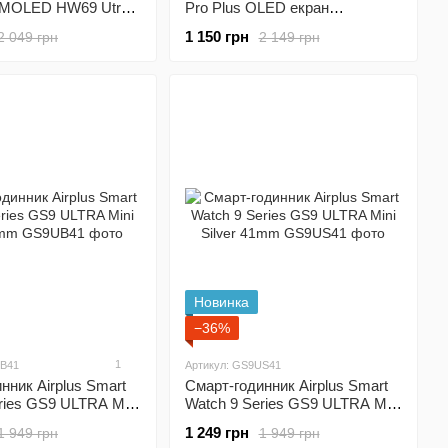
AMOLED HW69 Utra
Pro Plus OLED екран
ries 9) Orange
українська мова Black
1 150 грн
2 049 грн
2 149 грн
Новинка
−36%
1
UB41
Артикул: GS9US41
нник Airplus Smart
Смарт-годинник Airplus Smart
ries GS9 ULTRA Mini
Watch 9 Series GS9 ULTRA Mini
m
Silver 41mm
1 249 грн
1 949 грн
1 949 грн