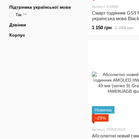
Підтримка української мови
Артикул: GS9MB
Смарт годинник GS9 
Так
54
українська мова Blac
Дзвінки
1 150 грн
1 749 грн
Корпус
Новинка
−29%
Артикул: HW69UAGB
Абсолютно новий сма