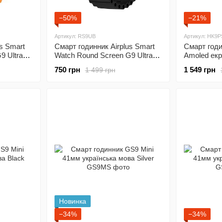
−50%
−21%
Артикул: RS9UB
Артикул: HK9P
s Smart
Смарт годинник Airplus Smart
Смарт годи
9 Ultra
Watch Round Screen G9 Ultra
Amoled екр
Amoled Black
Silver
750 грн
1 549 грн
1 499 грн
Новинка
−34%
−34%