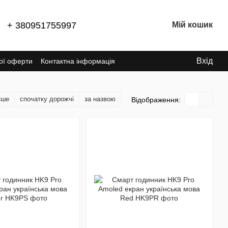
+ 380951755997
Мій кошик
Вхід
ної оферти
Контактна інформація
вше
спочатку дорожчі
за назвою
Відображення: