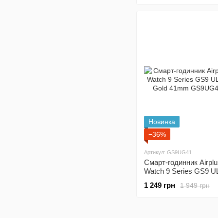
Новинка
−36%
Артикул: GS9UG41
Смарт-годинник Airpl
Watch 9 Series GS9 U
Gold 41mm
1 249 грн
1 949 грн