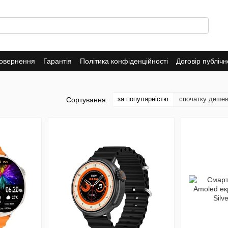
повернення
Гарантія
Політика конфіденційності
Договір публіч
за популярністю
спочатку деше
Сортування: