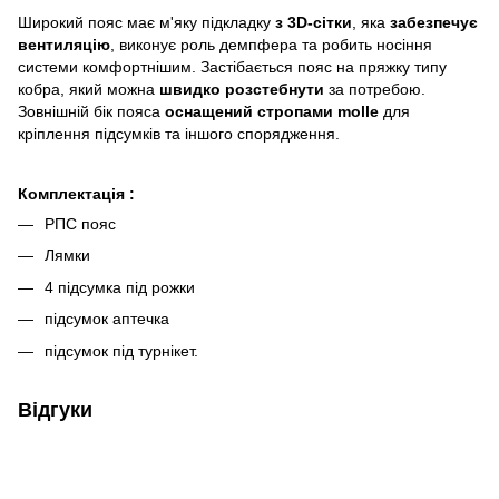
Широкий пояс має м'яку підкладку
з 3D-сітки
, яка
забезпечує
вентиляцію
, виконує роль демпфера та робить носіння
системи комфортнішим. Застібається пояс на пряжку типу
кобра, який можна
швидко розстебнути
за потребою.
Зовнішній бік пояса
оснащений стропами molle
для
кріплення підсумків та іншого спорядження.
Комплектація :
РПС пояс
Лямки
4 підсумка під рожки
підсумок аптечка
підсумок під турнікет.
Відгуки