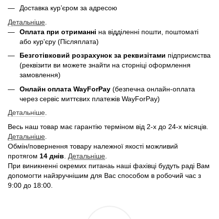
Доставка кур’єром за адресою
Детальніше
.
Оплата при отриманні
на відділенні пошти, поштоматі
або кур'єру (Післяплата)
Безготівковий розрахунок за реквизітами
підприємства
(реквізити ви можете знайти на сторніці оформлення
замовлення)
Онлайн оплата WayForPay
(безпечна онлайн-оплата
через сервіс миттєвих платежів WayForPay)
Детальніше
.
Весь наш товар має гарантію терміном від 2-х до 24-х місяців.
Детальніше
.
Обмін/повернення товару належної якості можливий
протягом
14 днів
.
Детальніше
.
При виникненні окремих питанаь наші фахівці будуть раді Вам
допомогти найзручнішим для Вас способом в робочий час з
9:00 до 18:00.