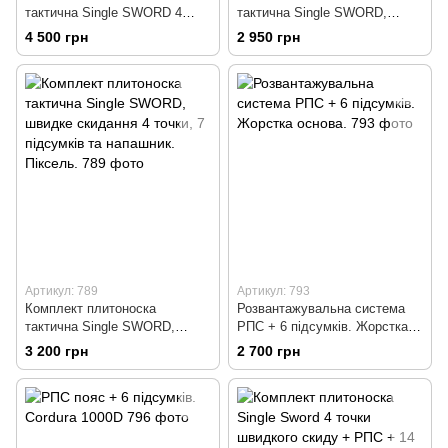
тактична Single SWORD 4
тактична Single SWORD,
точки скиду, рюкзак,
швидке скидання 4 точки, 7
4 500 грн
2 950 грн
напашник + 8 підсумків.
підсумків та напашник.
Мультікам.
Артикул: 789
Артикул: 793
Комплект плитоноска
Розвантажувальна система
тактична Single SWORD,
РПС + 6 підсумків. Жорстка
швидке скидання 4 точки, 7
основа.
3 200 грн
2 700 грн
підсумків та напашник.
Піксель.