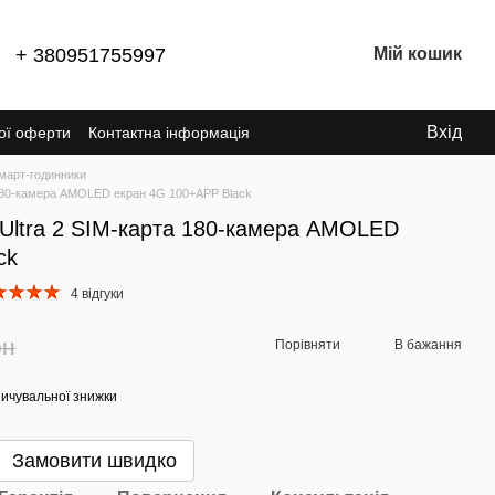
+ 380951755997
Мій кошик
Вхід
ної оферти
Контактна інформація
март-годинники
 180-камера AMOLED екран 4G 100+APP Black
Ultra 2 SIM-карта 180-камера AMOLED
ck
4 відгуки
рн
Порівняти
В бажання
ичувальної знижки
Замовити швидко