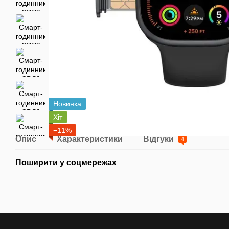
Новинка
Хіт
−11%
Опис
Характеристики
Відгуки
4
Поширити у соцмережах