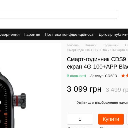
повернення
Гарантія
Політика конфіденційності
Договір публіч
Головна
Каталог
Годинники
С
Смарт-годинник CDS9 Ultra 2 SIM-карта
Смарт-годинник CDS9 
екран 4G 100+APP Bla
В наявності
Артикул: CDS9B
3 099 грн
3 499 г
Увійти
для відображення накоп
%
Купити