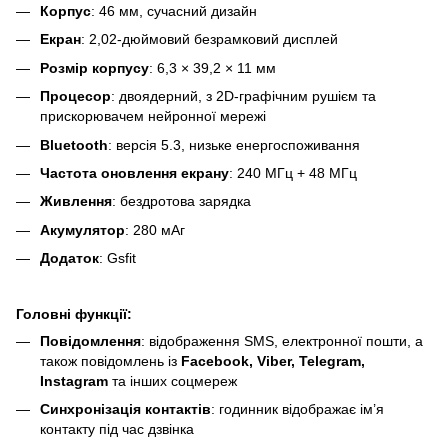
Корпус
: 46 мм, сучасний дизайн
Екран
: 2,02-дюймовий безрамковий дисплей
Розмір корпусу
: 6,3 × 39,2 × 11 мм
Процесор
: двоядерний, з 2D-графічним рушієм та
прискорювачем нейронної мережі
Bluetooth
: версія 5.3, низьке енергоспоживання
Частота оновлення екрану
: 240 МГц + 48 МГц
Живлення
: бездротова зарядка
Акумулятор
: 280 мАг
Додаток
: Gsfit
Головні функції:
Повідомлення
: відображення SMS, електронної пошти, а
також повідомлень із
Facebook, Viber, Telegram,
Instagram
та інших соцмереж
Синхронізація контактів
: годинник відображає ім’я
контакту під час дзвінка