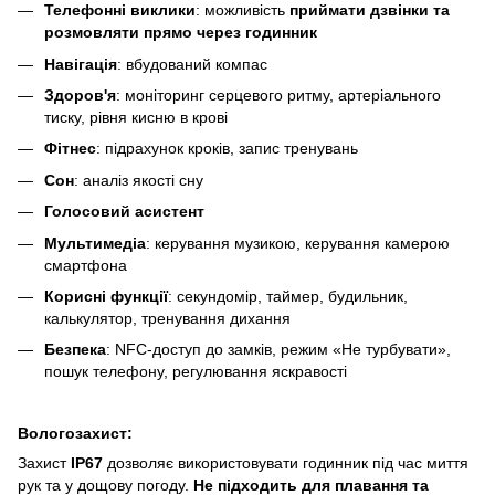
Телефонні виклики
: можливість
приймати дзвінки та
розмовляти прямо через годинник
Навігація
: вбудований компас
Здоров'я
: моніторинг серцевого ритму, артеріального
тиску, рівня кисню в крові
Фітнес
: підрахунок кроків, запис тренувань
Сон
: аналіз якості сну
Голосовий асистент
Мультимедіа
: керування музикою, керування камерою
смартфона
Корисні функції
: секундомір, таймер, будильник,
калькулятор, тренування дихання
Безпека
: NFC-доступ до замків, режим «Не турбувати»,
пошук телефону, регулювання яскравості
Вологозахист:
Захист
IP67
дозволяє використовувати годинник під час миття
рук та у дощову погоду.
Не підходить для плавання та