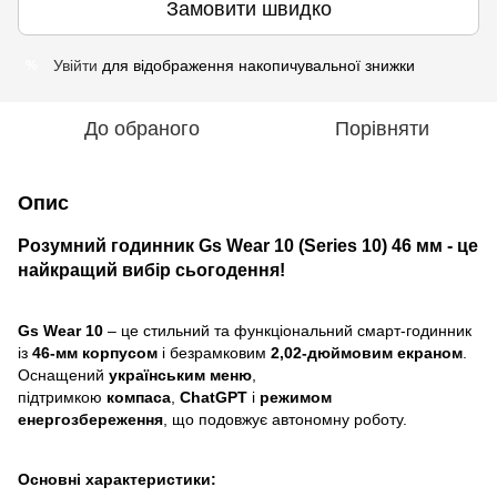
Замовити швидко
Увійти
для відображення накопичувальної знижки
%
До обраного
Порівняти
Опис
Розумний годинник Gs Wear 10 (Series 10) 46 мм - це
найкращий вибір сьогодення!
Gs Wear 10
– це стильний та функціональний смарт-годинник
із
46-мм корпусом
і безрамковим
2,02-дюймовим екраном
.
Оснащений
українським меню
,
підтримкою
компаса
,
ChatGPT
і
режимом
енергозбереження
, що подовжує автономну роботу.
Основні характеристики: