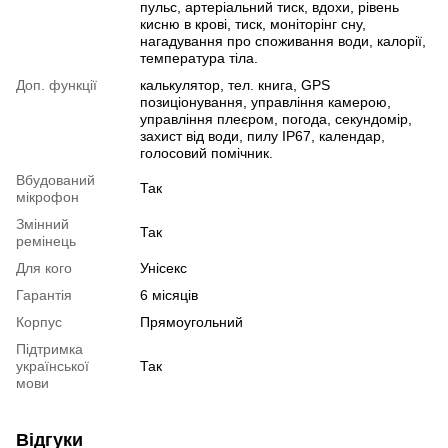
пульс, артеріальний тиск, вдохи, рівень
кисню в крові, тиск, моніторінг сну,
нагадування про споживання води, калорії,
температура тіла.
Доп. функції
калькулятор, тел. книга, GPS
позиціонування, управління камерою,
управління плеєром, погода, секундомір,
захист від води, пилу IP67, календар,
голосовий помічник.
Вбудований
Так
мікрофон
Змінний
Так
ремінець
Для кого
Унісекс
Гарантія
6 місяців
Корпус
Прямоугольний
Підтримка
української
Так
мови
Відгуки