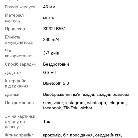
Розмір корпусу
46 мм
Матеріал
метал
корпусу
Процесор
SF32LB551
Емність
280 mAh
аккумулятора
Час
3-7 днів
використання
Спосіб зарядки
Бездротовий
Додаток
GS FIT
Інтерфейс
Bluetooth 5.3
під'єднання
Дзвінки
Відображення ім'я, вхідні, вихідні, розмова.
Повідомлення
sms, viber, instagram, whatsapp, telegram,
facebook, Tik-Tok, wichat
Зміна картинки
екрану на
Так
власну
Фітнес трекінг
крокомір, біг, присідання, сердцебиття,