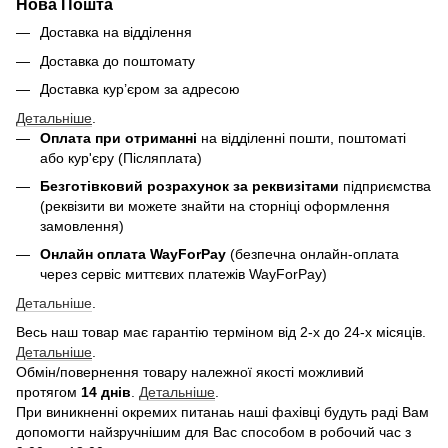
Нова Пошта
Доставка на відділення
Доставка до поштомату
Доставка кур’єром за адресою
Детальніше
.
Оплата при отриманні
на відділенні пошти, поштоматі
або кур'єру (Післяплата)
Безготівковий розрахунок за реквизітами
підприємства
(реквізити ви можете знайти на сторніці оформлення
замовлення)
Онлайн оплата WayForPay
(безпечна онлайн-оплата
через сервіс миттєвих платежів WayForPay)
Детальніше
.
Весь наш товар має гарантію терміном від 2-х до 24-х місяців.
Детальніше
.
Обмін/повернення товару належної якості можливий
протягом
14 днів
.
Детальніше
.
При виникненні окремих питанаь наші фахівці будуть раді Вам
допомогти найзручнішим для Вас способом в робочий час з