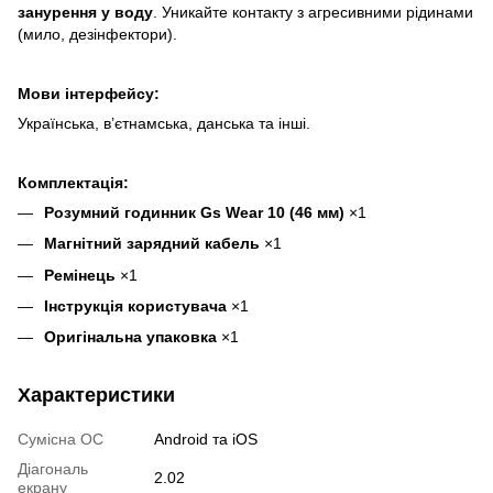
занурення у воду
. Уникайте контакту з агресивними рідинами
(мило, дезінфектори).
Мови інтерфейсу:
Українська, в’єтнамська, данська та інші.
Комплектація:
Розумний годинник Gs Wear 10 (46 мм)
×1
Магнітний зарядний кабель
×1
Ремінець
×1
Інструкція користувача
×1
Оригінальна упаковка
×1
Характеристики
Сумісна ОС
Android та iOS
Діагональ
2.02
екрану