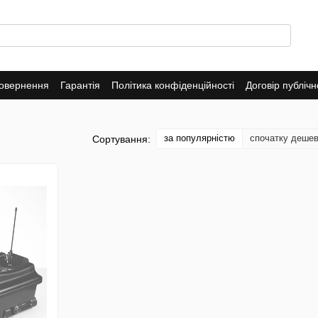
повернення
Гарантія
Політика конфіденційності
Договір публіч
за популярністю
спочатку деше
Сортування: