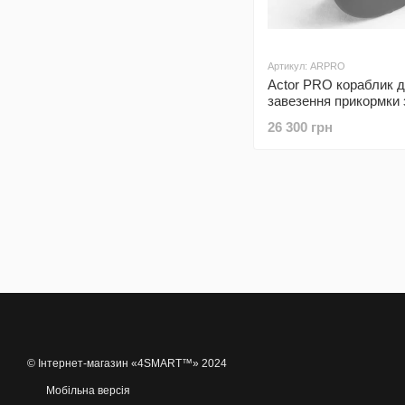
Артикул: ARPRO
Actor PRO кораблик 
завезення прикормки 
кольоровим ехолотом
26 300 грн
GPS + Sonar та автопі
© Інтернет-магазин «4SMART™» 2024
Мобільна версія