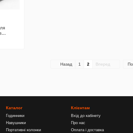
для
з
 RF100,
лот.
Назад
1
2
Вперед
По
Каталог
Клієнтам
Годинники
Вхід до кабінету
Навушники
Про нас
Портативні колонки
Оплата і доставка