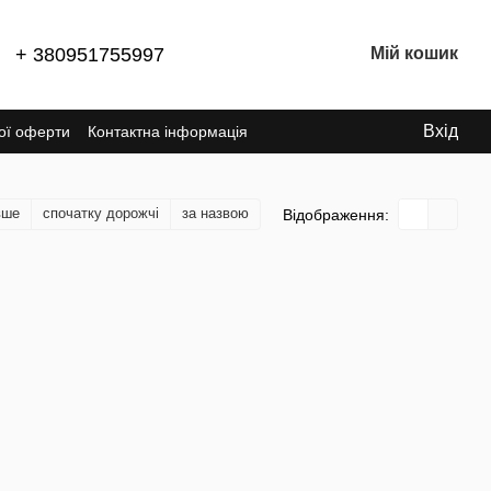
+ 380951755997
Мій кошик
Вхід
ної оферти
Контактна інформація
вше
спочатку дорожчі
за назвою
Відображення: