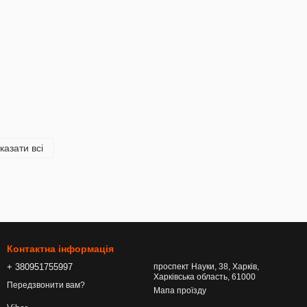
казати всі
Контактна інформація
+ 380951755997
проспект Науки, 38, Харків,
Харківська область, 61000
Передзвонити вам?
Мапа проїзду