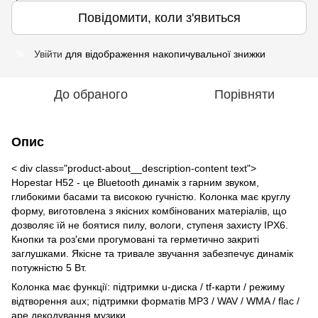
Повідомити, коли з'явиться
Увійти
для відображення накопичувальної знижки
%
До обраного
Порівняти
Опис
< div class="product-about__description-content text">
Hopestar H52 - це Bluetooth динамік з гарним звуком,
глибокими басами та високою гучністю. Колонка має круглу
форму, виготовлена з якісних комбінованих матеріалів, що
дозволяє їй не боятися пилу, вологи, ступеня захисту IPX6.
Кнопки та роз'єми прогумовані та герметично закриті
заглушками. Якісне та тривале звучання забезпечує динамік
потужністю 5 Вт.
Колонка має функції: підтримки u-диска / tf-карти / режиму
відтворення aux; підтримки форматів MP3 / WAV / WMA / flac /
ape декодування музики.