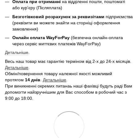
Оплата при отриманні
на відділенні пошти, поштоматі
або кур'єру (Післяплата)
Безготівковий розрахунок за реквизітами
підприємства
(реквізити ви можете знайти на сторніці оформлення
замовлення)
Онлайн оплата WayForPay
(безпечна онлайн-оплата
через сервіс миттєвих платежів WayForPay)
Детальніше
.
Весь наш товар має гарантію терміном від 2-х до 24-х місяців.
Детальніше
.
Обмін/повернення товару належної якості можливий
протягом
14 днів
.
Детальніше
.
При виникненні окремих питанаь наші фахівці будуть раді Вам
допомогти найзручнішим для Вас способом в робочий час з
9:00 до 18:00.