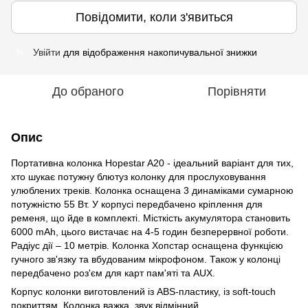
Повідомити, коли з'явиться
Увійти
для відображення накопичувальної знижки
%
До обраного
Порівняти
Опис
Портативна колонка Hopestar A20 - ідеальний варіант для тих,
хто шукає потужну блютуз колонку для прослуховування
улюблених треків. Колонка оснащена 3 динаміками сумарною
потужністю 55 Вт. У корпусі передбачено кріплення для
ременя, що йде в комплекті. Місткість акумулятора становить
6000 mAh, цього вистачає на 4-5 годин безперервної роботи.
Радіус дії – 10 метрів. Колонка Хопстар оснащена функцією
гучного зв'язку та вбудованим мікрофоном. Також у колонці
передбачено роз'єм для карт пам'яті та AUX.
Корпус колонки виготовлений із ABS-пластику, із soft-touch
покриттям. Колонка важка, звук відмінний.