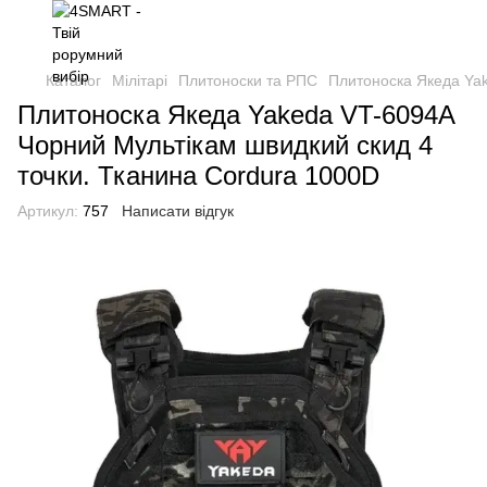
Каталог
Мілітарі
Плитоноски та РПС
Плитоноска Якеда Yak
Плитоноска Якеда Yakeda VT-6094A
Чорний Мультікам швидкий скид 4
точки. Тканина Cordura 1000D
Артикул:
757
Написати відгук