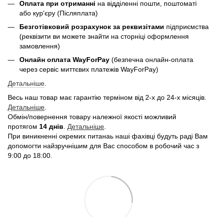
Оплата при отриманні
на відділенні пошти, поштоматі
або кур'єру (Післяплата)
Безготівковий розрахунок за реквизітами
підприємства
(реквізити ви можете знайти на сторніці оформлення
замовлення)
Онлайн оплата WayForPay
(безпечна онлайн-оплата
через сервіс миттєвих платежів WayForPay)
Детальніше
.
Весь наш товар має гарантію терміном від 2-х до 24-х місяців.
Детальніше
.
Обмін/повернення товару належної якості можливий
протягом
14 днів
.
Детальніше
.
При виникненні окремих питанаь наші фахівці будуть раді Вам
допомогти найзручнішим для Вас способом в робочий час з
9:00 до 18:00.