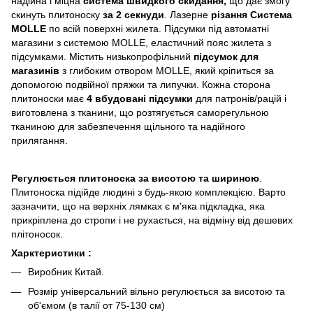
надійна і міцна
система швидкого скидання,
що дає змогу
скинуть плитоноску
за 2 секнуди
. Лазерне
різання Система
MOLLE
по всій поверхні жилета. Підсумки під автоматні
магазини з системою MOLLE, еластичний пояс жилета з
підсумками. Містить низькопрофільний
підсумок для
магазинів
з глибоким отвором MOLLE, який кріпиться за
допомогою подвійної пряжки та липучки. Кожна сторона
плитоноски має
4 вбудовані підсумки
для патронів/рацій і
виготовлена з тканини, що розтягується саморегульною
тканиною для забезпечення щільного та надійного
прилягання.
Регулюється плитоноска за висотою та шириною
.
Плитоноска підійде людині з будь-якою комплекцією. Варто
зазначити, що на верхніх лямках є м'яка підкладка, яка
прикріплена до стропи і не рухається, на відміну від дешевих
плітоносок.
Харктеристики :
Виробник Китай.
Розмір універсальний вільно регулюється за висотою та
об'ємом (в талії от 75-130 см)