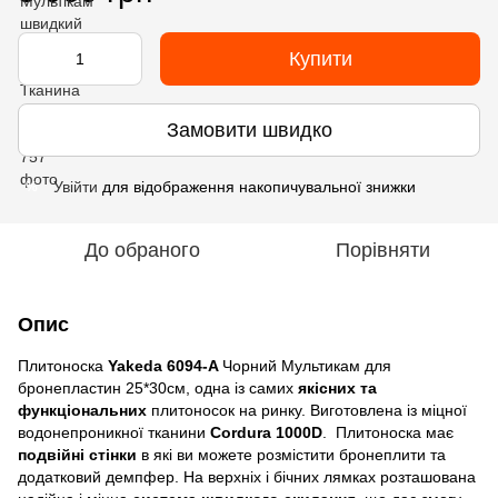
Купити
Замовити швидко
Увійти
для відображення накопичувальної знижки
%
До обраного
Порівняти
Опис
Плитоноска
Yakeda 6094-A
Чорний Мультикам для
бронепластин 25*30см, одна із самих
якісних та
функціональних
плитоносок на ринку. Виготовлена із міцної
водонепроникної тканини
Cordura 1000D
. Плитоноска має
подвійні стінки
в які ви можете розмістити бронеплити та
додатковий демпфер. На верхніх і бічних лямках розташована