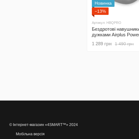
Новинка
−13%
Артикул: HBQPRO
Бездротові навушники
дужками Airplus Pow
Pro
1 289 грн
1 490 грн
© Інтернет-магазин «4SMART™» 2024
Мобільна версія