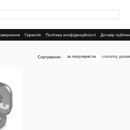
повернення
Гарантія
Політика конфіденційності
Договір публіч
за популярністю
спочатку деше
Сортування: