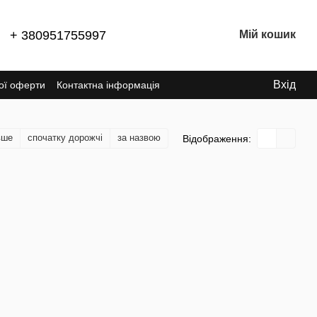
+ 380951755997
Мій кошик
Вхід
ної оферти
Контактна інформація
вше
спочатку дорожчі
за назвою
Відображення: