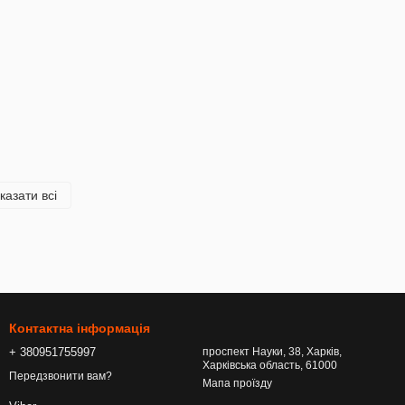
казати всі
Контактна інформація
+ 380951755997
проспект Науки, 38, Харків,
Харківська область, 61000
Передзвонити вам?
Мапа проїзду