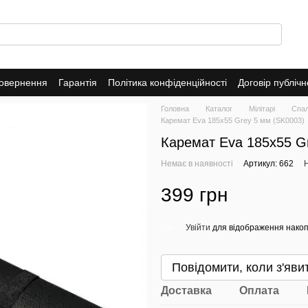
повернення
Гарантія
Політика конфіденційності
Договір публіч
Головна
Каталог
Мілітарі
Спал
Каремат Eva 185х55 Grey 5 мм (SK0003)
Каремат Eva 185х55 G
Немає в наявності
Артикул: 662
Н
399 грн
Увійти
для відображення накоп
%
Повідомити, коли з'яви
Доставка
Оплата