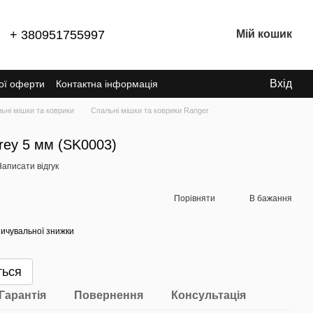
+ 380951755997
Мій кошик
Вхід
ної оферти
Контактна інформація
ьні мішки та коврики
Спальні мішки та коврики Ranger
rey 5 мм (SK0003)
аписати відгук
Порівняти
В бажання
ичувальної знижки
ться
Гарантія
Повернення
Консультація