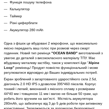
Функція пошуку телефона
Калькулятор
Таймер
Різні циферблати
Акумулятор 280 mAh
Одна з фішок це вбудовані 2 мікрофони, що максимально
якісно передають ваш голос при розмові через смарт
годинник. Новий тип ремінця
"OCEAN BAND"
виготовлений з
увагою до деталей з висококласного матеріалу ТПУ. Має
вбудовану металеву застібку, також у комплекті йде "
Alpine
Loop"
ремінець! Продукт повністю функціональний і може
регулюватися відповідно до Ваших індивідуальних потреб.
Екран зроблений з загартованого ударостійкого скла 2.5d,
діагональ 2.0 HD IPS з дозволом 395*460 пікселів. Корпус
тонкий і легкий, виконаний з якісного сплаву з розмірами
44*40 мм і товщиною 11 мм і вагою не більше 50 грам, що
робить його зручним на зап'ясті. Місткість акумулятора
280mAh, що забезпечує від 3 до 5 днів роботи при активному
користуванні. Заряджаються за допомогою безпровідної