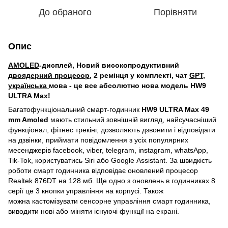
До обраного
Порівняти
Опис
AMOLED
-дисплей, Новий високопродуктивний
двоядерний процесор
, 2 ремінця у комплекті, чат
GPT
,
українська
мова - це все абсолютно нова модель HW9
ULTRA Max!
Багатофункціональний смарт-годинник
HW9 ULTRA Max 49
mm Amoled
мають стильний зовнішній вигляд, найсучасніший
функціонал, фітнес трекінг, дозволяють дзвонити і відповідати
на дзвінки, приймати повідомлення з усіх популярних
месенджерів facebook, viber, telegram, instagram, whatsApp,
Tik-Tok, користуватись Siri або Google Assistant. За швидкість
роботи смарт годинника відповідає оновлений процесор
Realtek 876DT на 128 мб. Ще одно з оновлень в годинниках 8
серії це 3 кнопки управління на корпусі. Також
можна кастомізувати сенсорне управління смарт годинника,
виводити нові або міняти існуючі функції на екрані.