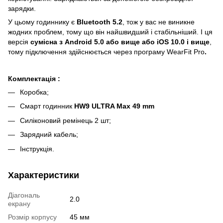
зарядки.
У цьому годиннику є
Bluetooth 5.2
, тож у вас не виникне
жодних проблем, тому що він найшвидший і стабільніший. І ця
версія
сумісна з Android 5.0 або вище або iOS 10.0 і вище
,
тому підключення здійснюється через програму WearFit Pro
.
Комплектація :
Коробка;
Cмарт годинник
HW9 ULTRA Max 49 mm
Силіконовий ремінець 2 шт;
Зарядний кабель;
Інструкція.
Характеристики
Діагональ
2.0
екрану
Розмір корпусу
45 мм