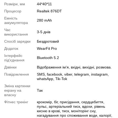
Розміри, мм
44*40*11
Процесор
Realtek 876DT
Емність
280 mAh
аккумулятора
Час
3-5 днів
використання
Спосіб зарядки
Бездротовий
Додаток
WearFit Pro
Інтерфейс
Bluetooth 5.2
під'єднання
Дзвінки
Відображення ім'я, вхідні, вихідні, розмова.
Повідомлення
SMS, facebook, viber, telegram, instagram,
whatsApp, Tik-Tok
Зміна картинки
екрану на
Так
власну
Фітнес трекінг
крокомір, біг, присідання, сердцебиття,
пульс, артеріальний тиск, вдохи, рівень
кисню в крові, тиск, моніторінг сну,
нагадування про споживання води, калорії,