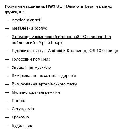
Розумний годинник HW9 ULTRAмають безліч різних
функцій :
Amoled дісплей
Металевий корпус
2 ремінця у комплекті (силіконовий - Ocean band та
нейлоновий - Alpine Loop)
Підключаються до Android 5.0 та вище, IOS 10.0 і вище
Голосовий помічник
Управління музикою
Вимірювання показників здоров’я
Вимірювання артеріального тиску
Мульті-спортивні режими
Погода
Секундомір
Крокомір
Будильник