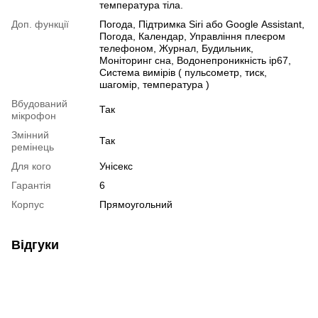
температура тіла.
Доп. функції
Погода, Підтримка Siri або Google Assistant,
Погода, Календар, Управління плеєром
телефоном, Журнал, Будильник,
Моніторинг снa, Водонепроникність iр67,
Система вимірів ( пульсометр, тиск,
шагомір, температура )
Вбудований
Так
мікрофон
Змінний
Так
ремінець
Для кого
Унісекс
Гарантія
6
Корпус
Прямоугольний
Відгуки