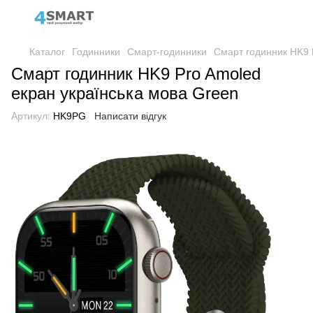
Каталог
Годинники
Смарт-годинники
Смарт годинник HK9 
Смарт годинник HK9 Pro Amoled
екран українська мова Green
Артикул:
HK9PG
Написати відгук