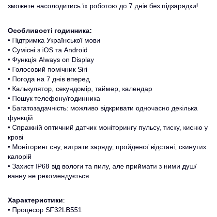
зможете насолодитись їх роботою до 7 днів без підзарядки!
Особливості годинника:
• Підтримка Української мови
• Сумісні з iOS та Android
• Функція Always on Display
• Голосовий помічник Siri
• Погода на 7 днів вперед
• Калькулятор, секундомір, таймер, календар
• Пошук телефону/годинника
• Багатозадачність: можливо відкривати одночасно декілька
функцій
• Спражній оптичний датчик моніторингу пульсу, тиску, кисню у
крові
• Моніторинг сну, витрати заряду, пройденої відстані, скинутих
калорій
• Захист IP68 від вологи та пилу, але приймати з ними душ/
ванну не рекомендується
Характеристики
:
• Процесор SF32LB551