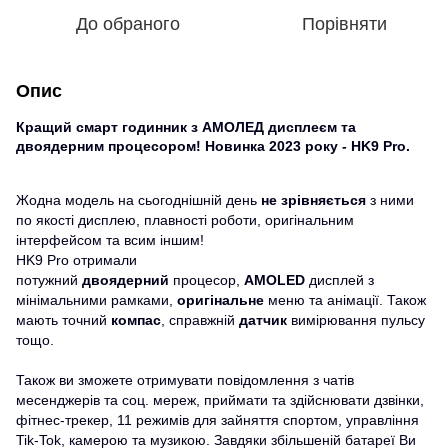
До обраного
Порівняти
Опис
Кращий смарт годинник з АМОЛЕД дисплеєм та
двоядерним процесором! Новинка 2023 року
-
HK9 Pro
.
Жодна модель на сьогоднішній день
не зрівняється
з ними
по якості дисплею, плавності роботи, оригінальним
інтерфейсом та всим іншим!
HK9 Pro отримали
потужний
двоядерний
процесор,
AMOLED
дисплей з
мінімальними рамками,
оригінальне
меню та анімації. Також
мають точний
компас
, справжній
датчик
вимірювання пульсу
тощо.
Також ви зможете отримувати повідомлення з чатів
месенджерів та соц. мереж, приймати та здійснювати дзвінки,
фітнес-трекер, 11 режимів для зайняття спортом, управління
Tik-Tok, камерою та музикою. Завдяки збільшеній батареї Ви