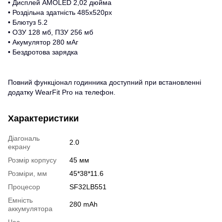
• Дисплей AMOLED 2,02 дюйма
• Роздільна здатність 485x520px
• Блютуз 5.2
• ОЗУ 128 мб, ПЗУ 256 мб
• Акумулятор 280 мАг
• Бездротова зарядка
Повний функціонал годинника доступний при встановленні
додатку WearFit Pro на телефон.
Характеристики
Діагональ
2.0
екрану
Розмір корпусу
45 мм
Розміри, мм
45*38*11.6
Процесор
SF32LB551
Емність
280 mAh
аккумулятора