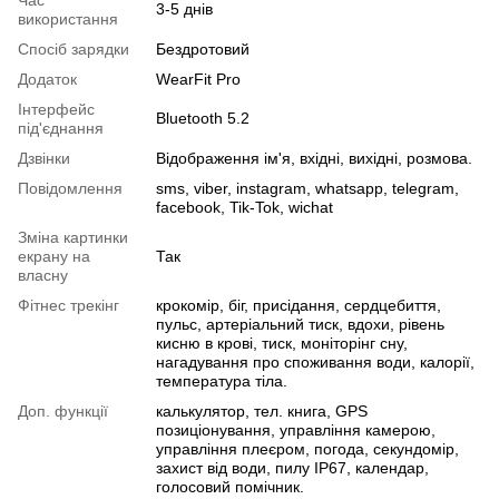
Час
3-5 днів
використання
Спосіб зарядки
Бездротовий
Додаток
WearFit Pro
Інтерфейс
Bluetooth 5.2
під'єднання
Дзвінки
Відображення ім'я, вхідні, вихідні, розмова.
Повідомлення
sms, viber, instagram, whatsapp, telegram,
facebook, Tik-Tok, wichat
Зміна картинки
екрану на
Так
власну
Фітнес трекінг
крокомір, біг, присідання, сердцебиття,
пульс, артеріальний тиск, вдохи, рівень
кисню в крові, тиск, моніторінг сну,
нагадування про споживання води, калорії,
температура тіла.
Доп. функції
калькулятор, тел. книга, GPS
позиціонування, управління камерою,
управління плеєром, погода, секундомір,
захист від води, пилу IP67, календар,
голосовий помічник.