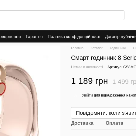
повернення
Гарантія
Політика конфіденційності
Договір публіч
Головна
Каталог
Годинники
С
Смарт годинник 8 Serie
Немає в наявності
Артикул: GS8M
1 189 грн
1 499 г
Увійти
для відображення накоп
%
Повідомити, коли з'яви
Доставка
Оплата