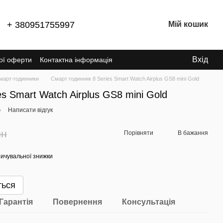
+ 380951755997
Мій кошик
Вхід
ної оферти
Контактна інформація
март-годинники
Смарт годинник 8 Series Smart Watch Airplus GS8 mini Gold
s Smart Watch Airplus GS8 mini Gold
G
Написати відгук
рн
Порівняти
В бажання
ичувальної знижки
ться
Гарантія
Повернення
Консультація