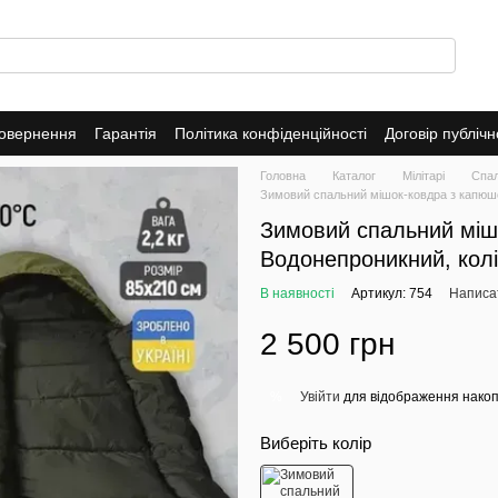
повернення
Гарантія
Політика конфіденційності
Договір публіч
Головна
Каталог
Мілітарі
Спал
Зимовий спальний мішок-ковдра з капюшон
Зимовий спальний міш
Водонепроникний, колі
В наявності
Артикул: 754
Написат
2 500 грн
Увійти
для відображення накоп
%
Виберіть колір