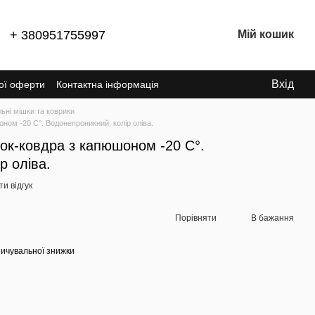
+ 380951755997
Мій кошик
Вхід
ної оферти
Контактна інформація
ьні мішки та коврики
ом -20 C°. Водонепроникний, колір оліва.
ок-ковдра з капюшоном -20 C°.
р оліва.
и відгук
Порівняти
В бажання
ичувальної знижки