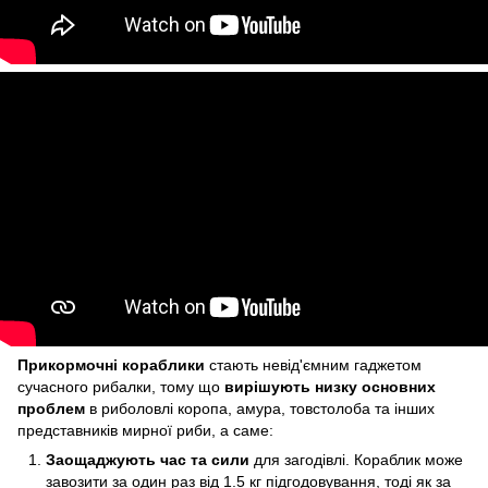
Прикормочні кораблики
стають невід'ємним гаджетом
сучасного рибалки, тому що
вирішують низку основних
проблем
в риболовлі коропа, амура, товстолоба та інших
представників мирної риби, а саме:
Заощаджують час та сили
для загодівлі. Кораблик може
завозити за один раз від 1.5 кг підгодовування, тоді як за