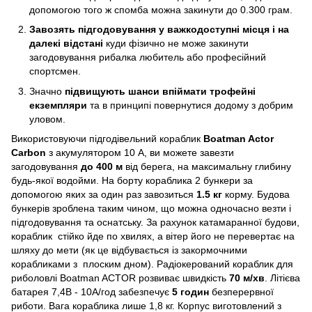
допомогою того ж спомба можна закинути до 0.300 грам.
Завозять підгодовування у важкодоступні місця і на
далекі відстані
куди фізично не може закинути
загодовування рибалка любитель або професійний
спортсмен.
Значно
підвищують шанси впіймати трофейні
екземпляри
та в принципі повернутися додому з добрим
уловом.
Використовуючи підгодівельний кораблик
Вoatman Actor
Carbon
з акумулятором 10 A, ви можете завезти
загодовування
до 400 м
від берега, на максимальну глибину
будь-якої водойми. На борту кораблика 2 бункери за
допомогою яких за один раз завозиться
1.5 кг
корму. Будова
бункерів зроблена таким чином, що можна одночасно везти і
підгодовування та оснатську. За рахунок катамаранної будови,
кораблик стійко йде по хвилях, а вітер його не перевертає на
шляху до мети (як це відбувається із закормочними
корабликами з плоским дном). Радіокерований кораблик для
риболовлі Boatman ACTOR розвиває швидкість
70 м/хв
. Літієва
батарея 7,4В - 10А/год забезпечує
5 годин
безперервної
риботи. Вага кораблика лише 1,8 кг. Корпус виготовлений з