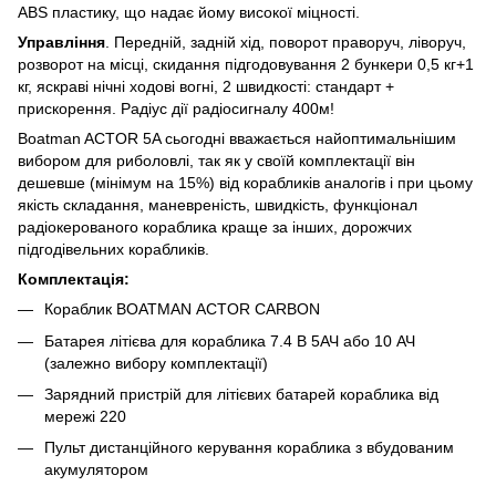
ABS пластику, що надає йому високої міцності.
Управління
. Передній, задній хід, поворот праворуч, ліворуч,
розворот на місці, скидання підгодовування 2 бункери 0,5 кг+1
кг, яскраві нічні ходові вогні, 2 швидкості: стандарт +
прискорення. Радіус дії радіосигналу 400м!
Boatman ACTOR 5A сьогодні вважається найоптимальнішим
вибором для риболовлі, так як у своїй комплектації він
дешевше (мінімум на 15%) від корабликів аналогів і при цьому
якість складання, маневреність, швидкість, функціонал
радіокерованого кораблика краще за інших, дорожчих
підгодівельних корабликів.
Комплектація:
Кораблик BOATMAN ACTOR CARBON
Батарея літієва для кораблика 7.4 В 5АЧ або 10 АЧ
(залежно вибору комплектації)
Зарядний пристрій для літієвих батарей кораблика від
мережі 220
Пульт дистанційного керування кораблика з вбудованим
акумулятором