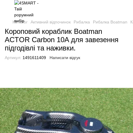
Каталог
Активний відпочинок
Рибалка
Рибалка Boatman
К
Короповий кораблик Boatman
ACTOR Carbon 10A для завезення
підгодівлі та наживки.
Артикул:
1491611409
Написати відгук