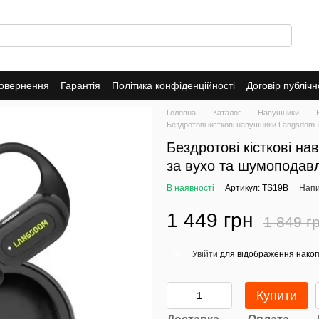
повернення
Гарантія
Політика конфіденційності
Договір публіч
Головна
Каталог
Навушники
Бездротові кісткові навушники Langsdom
Бездротові кісткові н
за вухо та шумоподавл
В наявності
Артикул: TS19B
Напи
1 449 грн
1 849 г
Увійти
для відображення накоп
%
Купити