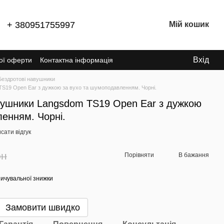
+ 380951755997
Мій кошик
Вхід
ної оферти
Контактна інформація
Бездротові навушники
 TS19 Open Ear з дужкою за вухо та шумоподавленням. Чорні.
авушники Langsdom TS19 Open Ear з дужкою
енням. Чорні.
сати відгук
рн
Порівняти
В бажання
ичувальної знижки
Замовити швидко