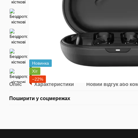
Новинка
Хіт
−22%
Опис
Характеристики
Новий відгук або ко
Поширити у соцмережах